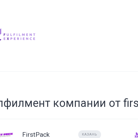
лфилмент компании от fir
FirstPack
КАЗАНЬ